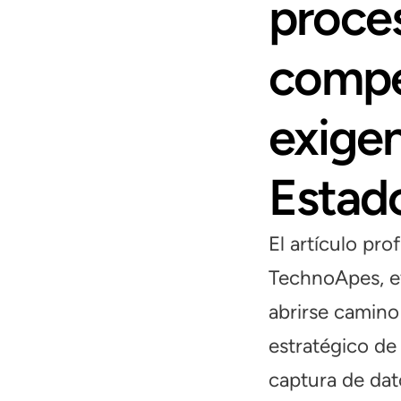
proces
compe
exigen
Estad
El artículo pr
TechnoApes, e
abrirse camino
estratégico de
captura de dato