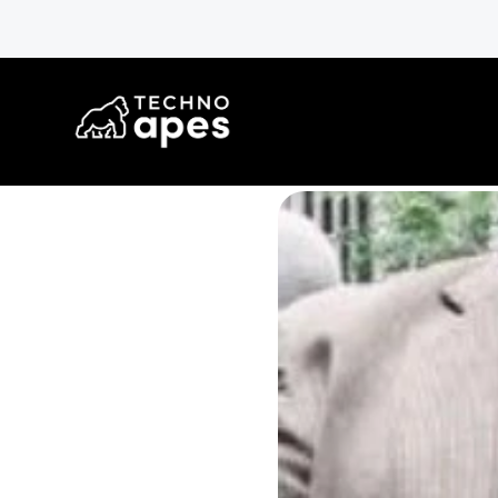
Menos Pérdida
Precisión inventario 99% con RFID
ROI en 12-18 meses 
Fue galardona