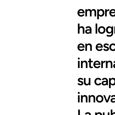
empre
ha log
en esc
intern
su cap
innova
La pub