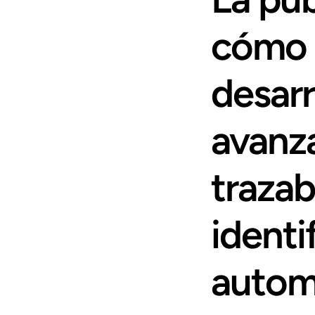
cómo 
desarr
avanza
trazabi
identi
automa